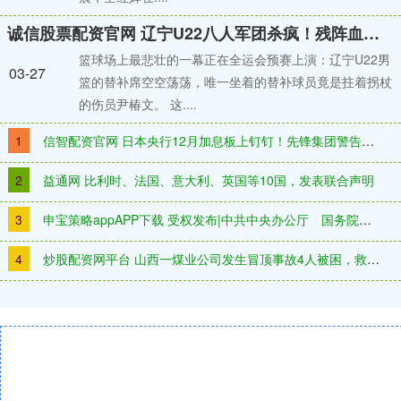
诚信股票配资官网 辽宁U22八人军团杀疯！残阵血战100分，张陈治锋33+13打服对手
篮球场上最悲壮的一幕正在全运会预赛上演：辽宁U22男
03-27
篮的替补席空空荡荡，唯一坐着的替补球员竟是拄着拐杖
的伤员尹椿文。 这....
1
信智配资官网 日本央行12月加息板上钉钉！先锋集团警告：交易员正严重误判日本利率终点
2
益通网 比利时、法国、意大利、英国等10国，发表联合声明
3
申宝策略appAPP下载 受权发布|中共中央办公厅 国务院办公厅印发《国有企业领导人员廉洁从业规定》
4
炒股配资网平台 山西一煤业公司发生冒顶事故4人被困，救援进行中