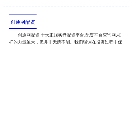
创通网配资
创通网配资,十大正规实盘配资平台,配资平台查询网,杠
杆的力量虽大，但并非无所不能。我们强调在投资过程中保
持敬畏之心，尊重市场规律，避免盲目跟风或过度交易，确
保投资行为的理性和稳健。
话题标签
盈富优配
保利配资
鸿牛配资APP下载
涨上策配资官网
悦来网官网
常胜策略平台