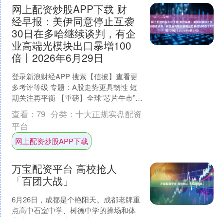
网上配资炒股APP下载 财
经早报：美伊同意停止互袭
30日在多哈继续谈判，有企
业高端光模块出口暴增100
倍丨2026年6月29日
登录新浪财经APP 搜索【信披】查看更
多考评等级 专题：A股走势更具韧性 短
期关注再平衡 【重磅】全球“芯片牛市”持
续！别再错过，立即开户跟进 【头条要
查看：
79
分类：
十大正规实盘配资
闻】 美....
平台
网上配资炒股APP下载
万宝配资平台 高校抢人
「百团大战」
6月26日，成都是个艳阳天。成都老牌重
点高中石室中学、树德中学的操场和体