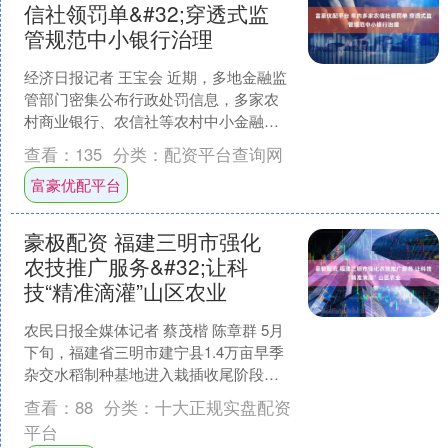
信社领罚单&#32;穿透式监
管规范中小银行治理
经济日报记者 王宝会 近期，多地金融监
管部门密集公布行政处罚信息，多家农
村商业银行、农信社等农村中小金融机
构因各类违规经营行为被严肃追责，金
查看：
135
分类：
配资平台查询网
融强监管态势持续升温....
富豪优配平台
豪极配资 福建三明市强化
农技推广服务&#32;让科
技“精准滴灌”山区农业
农民日报全媒体记者 蔡茂楷 陈章群 5月
下旬，福建省三明市建宁县1.4万亩早季
杂交水稻制种基地进入栽插收尾阶段。
与往年不同，今年该县早季制种水稻在
查看：
88
分类：
十大正规实盘配资
春耕时节大量应....
平台