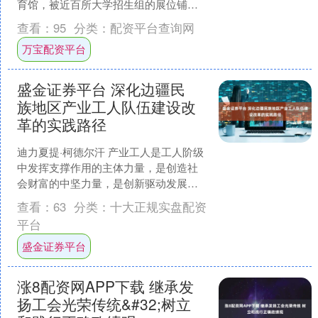
育馆，被近百所大学招生组的展位铺
满。 一天前，四川高考出分，各高校四
查看：
95
分类：
配资平台查询网
川招生组成员的工作就....
万宝配资平台
盛金证券平台 深化边疆民
族地区产业工人队伍建设改
革的实践路径
迪力夏提·柯德尔汗 产业工人是工人阶级
中发挥支撑作用的主体力量，是创造社
会财富的中坚力量，是创新驱动发展的
骨干力量，是实施制造强国战略的有生
查看：
63
分类：
十大正规实盘配资
力量。习近平总书记亲....
平台
盛金证券平台
涨8配资网APP下载 继承发
扬工会光荣传统&#32;树立