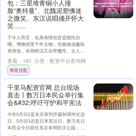
包：三星堆青铜小人撞
脸“奥特曼”、北魏泥塑佛迷
之微笑、东汉说唱俑开怀大
笑……
于今人而言，化身表情包皆是随性自
嘲。博物馆里千年古物，也被做成趣味
表情包，呆萌鲜活又自带魔性。古人向
来有着物老成精的诙谐念想，熬过悠悠
查看：
183
分类：
配资平台查询网
千载岁月，这般俏皮灵动，方....
博星优配
千里马配资官网 总台现场
直击丨数万日本民众举行集
会&#32;呼吁守护和平宪法
今年5月3日是东京审判开庭80周年纪念
日，5月3日还是日本宪法日。数万名日
本民众今日前往东京有明防灾公园，举
行守护和平、反对修宪的集会活动，强