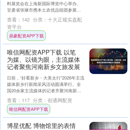
料展览会在上海新国际博览中心举办。
甘肃省张掖市携本土农优品组团参展，
并举办绿色有机农产品精深加工产业上
查看：
142
分类：
十大正规实盘配
海推介会。组织....
资平台
鼎豪配资APP下载
唯信网配资APP下载 以笔
为媒、以镜为眼，主流媒体
记者聚焦河南新乡文旅发展
日前，“好看新乡・大美太行”2026年主流
媒体新乡行新闻采风活动圆满举行。全
国20余家主流媒体的记者齐聚河南新
乡，在新乡日报社融媒讲堂开展业务交
查看：
117
分类：
创通网配资
流分享，赴南太行....
唯信网配资APP下载
博星优配 博物馆里的表情