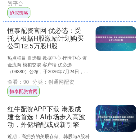
资平台
泸深策略
恒泰配资官网 优必选：受
托人根据H股激励计划购买
公司12.5万股H股
热点栏目 自选股 数据中心 行情中心 资
金流向 模拟交易 客户端 优必选
（09880）公布，于2026年7月24日，受
托人根据H股激励计划从市场购买公司
查看：
90
分类：
创通网配资
12.5....
恒泰配资官网
红牛配资APP下载 港股成
建仓首选！AI市场步入高波
动，外储增配或成新引擎
近期，高拥挤的美股存储、韩股与A股科