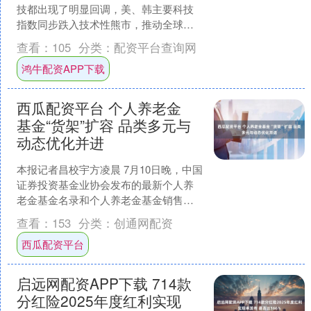
技都出现了明显回调，美、韩主要科技
指数同步跌入技术性熊市，推动全球资
金再平衡。 多家私募已表态，近期已经
查看：
105
分类：
配资平台查询网
在推动基金组合调仓，....
鸿牛配资APP下载
西瓜配资平台 个人养老金
基金“货架”扩容 品类多元与
动态优化并进
本报记者昌校宇方凌晨 7月10日晚，中国
证券投资基金业协会发布的最新个人养
老金基金名录和个人养老金基金销售机
构名录显示，截至2026年6月30日，个人
查看：
153
分类：
创通网配资
养老金基金....
西瓜配资平台
启远网配资APP下载 714款
分红险2025年度红利实现