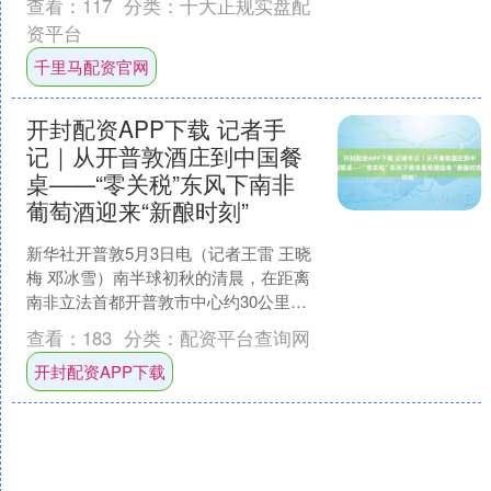
查看：
117
分类：
十大正规实盘配
烈抗议日本政府推动....
资平台
千里马配资官网
开封配资APP下载 记者手
记｜从开普敦酒庄到中国餐
桌——“零关税”东风下南非
葡萄酒迎来“新酿时刻”
新华社开普敦5月3日电（记者王雷 王晓
梅 邓冰雪）南半球初秋的清晨，在距离
南非立法首都开普敦市中心约30公里的
黛眉斯多酒庄内，装瓶生产线发出低沉
查看：
183
分类：
配资平台查询网
的轰鸣声。收获季....
开封配资APP下载