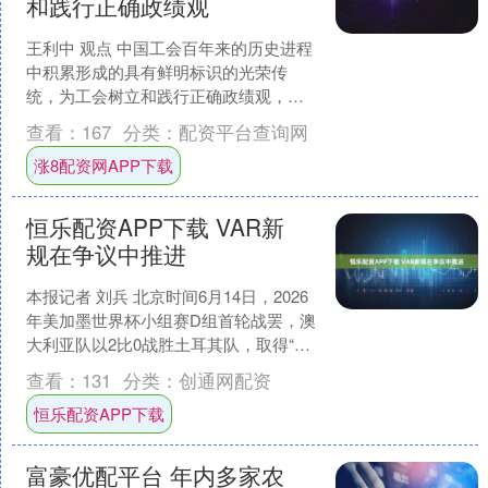
和践行正确政绩观
王利中 观点 中国工会百年来的历史进程
中积累形成的具有鲜明标识的光荣传
统，为工会树立和践行正确政绩观，做
到为职工出政绩、以实干出政绩，提供
查看：
167
分类：
配资平台查询网
了深厚根基和强大动力。....
涨8配资网APP下载
恒乐配资APP下载 VAR新
规在争议中推进
本报记者 刘兵 北京时间6月14日，2026
年美加墨世界杯小组赛D组首轮战罢，澳
大利亚队以2比0战胜土耳其队，取得“开
门红”。这场对决之外，赛场迎来中国球
查看：
131
分类：
创通网配资
迷关注....
恒乐配资APP下载
富豪优配平台 年内多家农