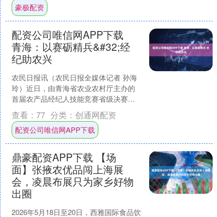
豪极配资
配资公司唯信网APP下载
青海：以赛砺精兵&#32;经
纪助农兴
农民日报讯（农民日报全媒体记者 孙海
玲）近日，由青海省农业农村厅主办的
首届农产品经纪人技能竞赛省级决赛在
西宁市举行。来自全省8个市州的24名优
查看：
77
分类：
创通网配资
秀农产品经纪人同台....
配资公司唯信网APP下载
鼎豪配资APP下载 【场
面】张掖农优品闯上海展
会，凌晨布展只为家乡好物
出圈
2026年5月18日至20日，西雅国际食品饮