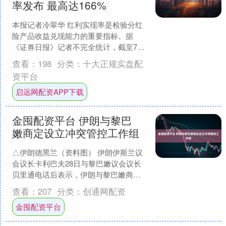
率发布 最高达166%
本报记者冷翠华 红利实现率是检验分红
险产品收益兑现能力的重要指标。据
《证券日报》记者不完全统计，截至7月
12日记者发稿，至少已经有16家人身险
查看：
198
分类：
十大正规实盘配
公司披露了旗下71....
资平台
启远网配资APP下载
金囤配资平台 伊朗与黎巴
嫩商定设立冲突管控工作组
△伊朗德黑兰（资料图） 伊朗伊斯兰议
会议长卡利巴夫28日与黎巴嫩议会议长
贝里通电话后表示，伊朗与黎巴嫩商定
设立一个“冲突管控工作组”，美方也将参
查看：
207
分类：
创通网配资
与其中，监督近期....
金囤配资平台