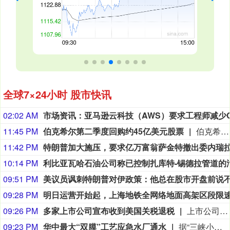
全球7×24小时 股市快讯
02:02 AM
11:45 PM
伯克希尔第二季度回购约45亿美元股票
伯克希尔第二季度斥资约45亿美元回购自身股票，并在期内买入近200亿美元股票，显示首席执行官阿贝尔正将公司庞大的现金储备更多投入市场。 伯克希尔第一季度开始回购股票，为一年多来的首次。阿贝尔今年早些时候表示，公司重新启动回购，是因为管理层认为股票的“内在价值”高于其市场价格。 CFRA Research分析师Cathy Seifert表示：“投资者会受到回购举措的鼓舞。这也是Greg接掌公司并彰显其主导地位的一种方式。” 此次股票回购为股东带来了自2021年以来规模最大的季度资本回报。伯克希尔第二季度现金储备降至3655亿美元，低于前一季度的约3970亿美元。
11:42 PM
10:14 PM
09:51 PM
09:28 PM
09:26 PM
多家上市公司宣布收到美国关税退税
上市公司公告显示，自7月以来，多家公司宣布已经收到美国关税退税。根据美国最高法院今年2月裁定，《国际紧急经济权力法》不授权总统征收大规模关税。美国国际贸易法院随后下令海关办理相关退款。海关与边境保护局4月20日启动第一阶段退款工作，首批退款于5月11日前后发放。美国海关与边境保护局官员本月4日披露的信息显示，截至7月底，该部门已处理完毕约1000亿美元关税的退款流程并把相关信息提供给财政部用于付款。（中新社）
09:23 PM
华中最大“双膜”工艺应急水厂通水
据“三峡小微”公众号消息，8月8日，由三峡集团所属长江环保集团、武汉市水务集团等共同投资建设的华中地区规模最大的“双膜”工艺应急水厂——武汉梁子湖应急水厂并网通水，标志着武汉市江南区域正式构建起“一江一湖”双水源互为备援、灵活调度的供水新格局，为片区660万市民用水安全提供坚实保障。