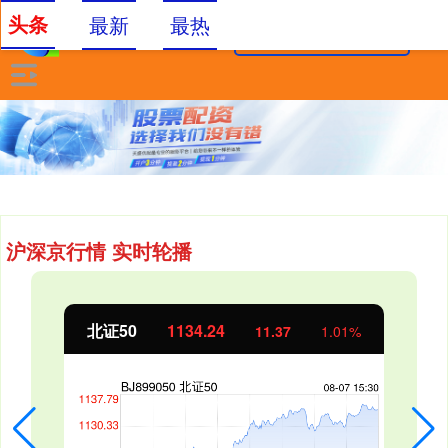
头条
最新
最热
沪深京行情 实时轮播
北证50
1134.24
11.37
1.01%