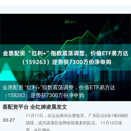
金惠配资 “红利+”指数震荡调整，价值ETF易方达
（159263）逆势获7300万份净申购
喜配资平台 全红婵凌晨发文
11月11日，全运会跳水比赛收官。广东队以6金1银2铜的
03-27
战绩，成为该项目金牌收获最多的队伍。 11月12日凌
晨，全红婵在....